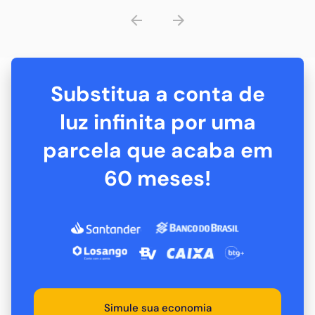
impulsionado por fatores como a redução no custo dos
equipamentos e o aumento das tarifas de energia
elétrica, que tornam a energia solar uma alternativa cada
vez mais atrativa para cons
Substitua a conta de
luz infinita por uma
parcela que acaba em
60 meses!
Simule sua economia