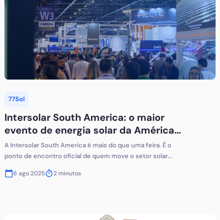
77Sol
Intersolar South America: o maior
evento de energia solar da América
Latina
A Intersolar South America é mais do que uma feira. É o
ponto de encontro oficial de quem move o setor solar
no Brasil e no mundo. Realizada todos os anos em São
6 ago 2025
2
minutos
Paulo, o evento reúne fabricantes, distribuidores,
integradores, empreendedores e especialistas que
respiram energia renovável e estão prontos para fazer
negócios, trocar experiências e acompanhar as últimas