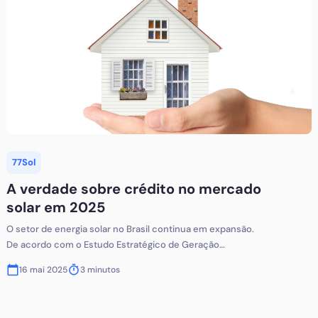
inovações do setor. O que é a Intersolar? Presente em
diversos continentes desde 1991, a Intersolar é a maior
série global de f
77Sol
A verdade sobre crédito no mercado
solar em 2025
O setor de energia solar no Brasil continua em expansão.
De acordo com o Estudo Estratégico de Geração
Distribuída da Greener, divulgado em março de 2025, o
16 mai 2025
3
minutos
país alcançou 55 GW de capacidade solar instalada, com
a geração distribuída representando 37,4 GW desse
total. O crescimento da energia solar no Brasil é