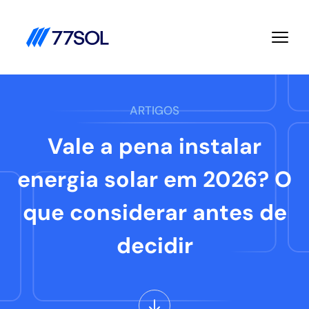
ARTIGOS
Vale a pena instalar
energia solar em 2026? O
que considerar antes de
decidir