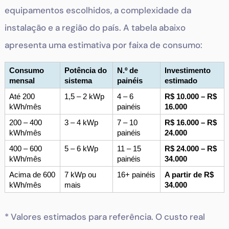
equipamentos escolhidos, a complexidade da
instalação e a região do país. A tabela abaixo
apresenta uma estimativa por faixa de consumo:
Consumo 
Potência do 
N.º de 
Investimento 
mensal
sistema
painéis
estimado
Até 200 
1,5 – 2 kWp
4 – 6 
R$ 10.000 – R$ 
kWh/mês
painéis
16.000
200 – 400 
3 – 4 kWp
7 – 10 
R$ 16.000 – R$ 
kWh/mês
painéis
24.000
400 – 600 
5 – 6 kWp
11 – 15 
R$ 24.000 – R$ 
kWh/mês
painéis
34.000
Acima de 600 
7 kWp ou 
16+ painéis
A partir de R$ 
kWh/mês
mais
34.000
* Valores estimados para referência. O custo real