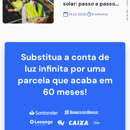
solar: passo a passo
para não travar na
24 jul 2026
8
minutos
concessionária
Substitua a conta de
luz infinita por uma
parcela que acaba em
60 meses!